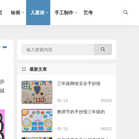
页
绘画
儿童画
手工制作
艺考
最新文章
步
三年级网络安全手抄报
就
14
06/02
教师节的手抄报三年级的
15
06/02