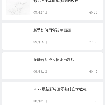
彩铅画小鸟简单步骤图教程
09月27日
56
新手如何用彩铅学画画
09月15日
50
龙珠超动漫人物绘画教程
08月31日
43
2022最新彩铅画零基础自学教程
08月31日
55