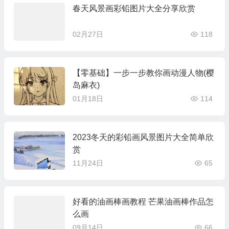
春天风景画彩铅图片大全分享欣赏
02月27日
118
【零基础】一步一步教你画动漫人物(樱
岛麻衣)
01月18日
114
2023冬天的彩铅画风景图片大全简单欣
赏
11月24日
65
好看的油画棒画教程 芒果油画棒作品怎
么画
09月14日
66