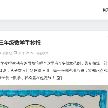
首
三年级数学手抄报
0
手抄报
评论
22
阅读模式
让数学变得生动有趣而烦恼吗？这里有N多创意范例，告别枯燥，让
口诀，从分数入门到趣味应用，每一张都充满巧思，将知识点梳
子爱上数学，轻松赢在起跑线！[🏆]