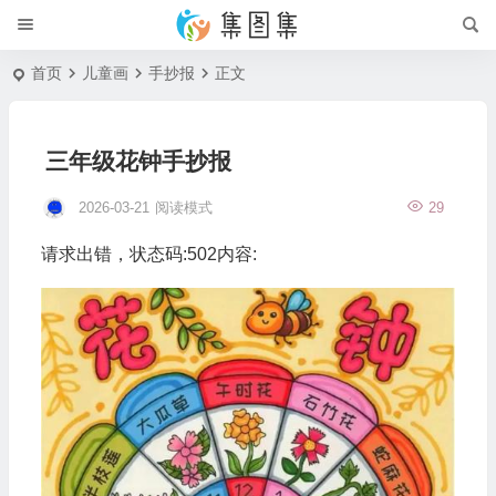
首页
儿童画
手抄报
正文
三年级花钟手抄报
2026-03-21
阅读模式
29
请求出错，状态码:502内容: