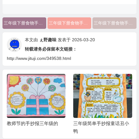
三年级下册食物手抄报简单又漂亮
三年级下册食物手抄报英语
三年级下册食物手抄报
本文由
ぇ野趣味
发表于 2026-03-20
转载请务必保留本文链接：
http://www.jituji.com/349538.html
三年级简单手抄报童话丑小
防灾减灾手抄报三年级一等
鸭
奖