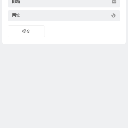
邮箱
网址
提交
© 2026
集图集
www.jituji.com 版权所有. #
联系
闽ICP备
2020019765号-11