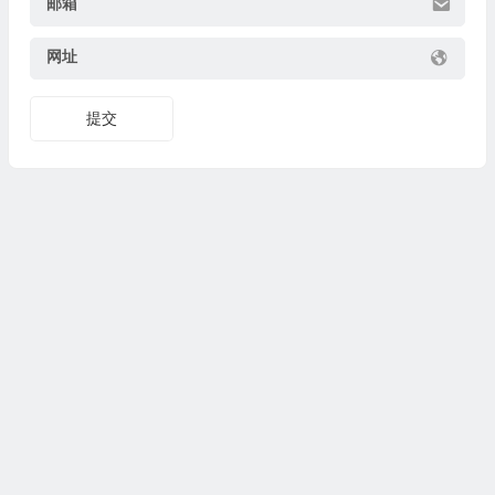
邮箱
网址
提交
© 2026
集图集
www.jituji.com 版权所有. #
联系
闽ICP备
2020019765号-11