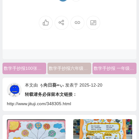
数学手抄报100张漂亮
数学手抄报六年级简单又漂亮
数学手抄报 一年级 简单漂亮
本文由
ぅ向日葵∞ぃ
发表于 2025-12-20
转载请务必保留本文链接：
http://www.jituji.com/348305.html