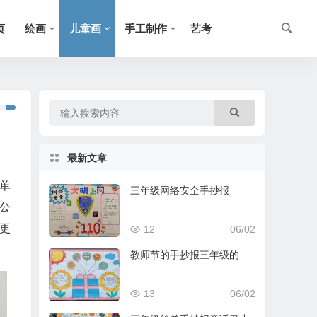
页
绘画
儿童画
手工制作
艺考
最新文章
单
三年级网络安全手抄报
公
更
12
06/02
教师节的手抄报三年级的
13
06/02