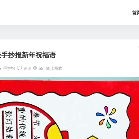
首
级手抄报新年祝福语
5
手抄报
评论
55
阅读模式