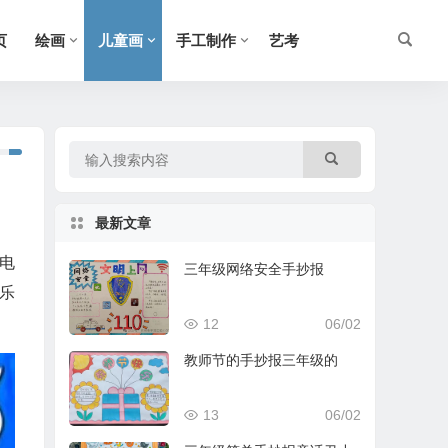
页
绘画
儿童画
手工制作
艺考
最新文章
电
三年级网络安全手抄报
乐
12
06/02
教师节的手抄报三年级的
13
06/02