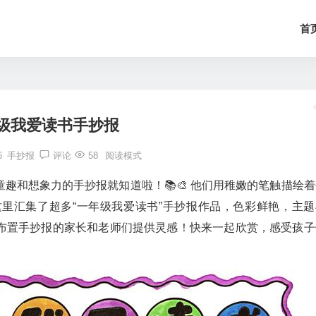
首
级我爱读书手抄报
6
手抄报
评论
58
阅读模式
趣和想象力的手抄报就知道啦！📚🎨 他们用稚嫩的笔触描绘着
里汇集了超多“一年级我爱读书”手抄报作品，色彩鲜艳，主题
布置手抄报的家长和老师们提供灵感！快来一起欣赏，感受孩子
！