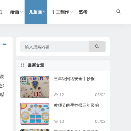
页
绘画
儿童画
手工制作
艺考
最新文章
灵
三年级网络安全手抄报
抄
感
12
06/02
教师节的手抄报三年级的
13
06/02