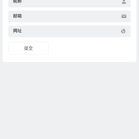
昵称
邮箱
网址
提交
© 2026
集图集
www.jituji.com 版权所有. #
联系
闽ICP备