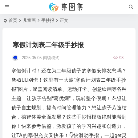
首页
儿童画
手抄报
正文
寒假计划表二年级手抄报
2025-05-05
阅读模式
93
寒假倒计时！还在为二年级孩子的寒假安排发愁吗？
📚🎨🤸‍♂️别慌！这里有一大波“寒假计划表二年级手抄
报”图片，涵盖阅读清单、运动打卡、创意绘画等各种
主题，让孩子告别“葛优瘫”，玩转整个假期！🎉想让
孩子自主规划，提高时间管理能力？想让孩子劳逸结
合，德智体美全面发展？这些手抄报模板绝对能帮到
你！快来参考借鉴，激发孩子的学习兴趣和创造力，
让TA的寒假充实又快乐！👇快滑动手指，一起get灵